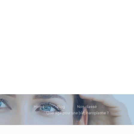
Home
Blog
Non classé
Quel âge pour une blépharoplastie ?