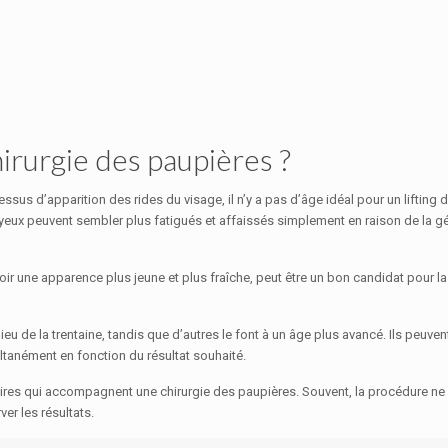
hirurgie des paupières ?
us d’apparition des rides du visage, il n’y a pas d’âge idéal pour un lifting de
s yeux peuvent sembler plus fatigués et affaissés simplement en raison de la gé
r une apparence plus jeune et plus fraîche, peut être un bon candidat pour la 
lieu de la trentaine, tandis que d’autres le font à un âge plus avancé. Ils peuv
ltanément en fonction du résultat souhaité.
aires qui accompagnent une chirurgie des paupières. Souvent, la procédure ne d
er les résultats.