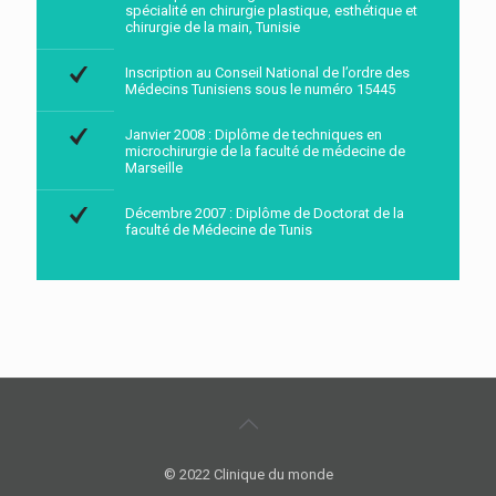
spécialité en chirurgie plastique, esthétique et
chirurgie de la main, Tunisie
Inscription au Conseil National de l’ordre des
Médecins Tunisiens sous le numéro 15445
Janvier 2008 : Diplôme de techniques en
microchirurgie de la faculté de médecine de
Marseille
Décembre 2007 : Diplôme de Doctorat de la
faculté de Médecine de Tunis
© 2022 Clinique du monde