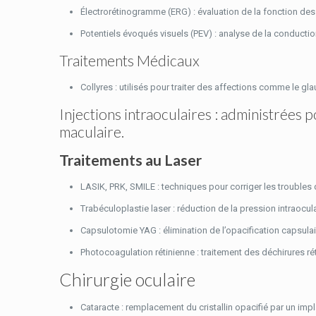
Électrorétinogramme (ERG) : évaluation de la fonction des 
Potentiels évoqués visuels (PEV) : analyse de la conductio
Traitements Médicaux
Collyres : utilisés pour traiter des affections comme le gla
Injections intraoculaires : administrée
maculaire.
Traitements au Laser
LASIK, PRK, SMILE : techniques pour corriger les troubles
Trabéculoplastie laser : réduction de la pression intraocu
Capsulotomie YAG : élimination de l’opacification capsulair
Photocoagulation rétinienne : traitement des déchirures rét
Chirurgie oculaire
Cataracte : remplacement du cristallin opacifié par un impla