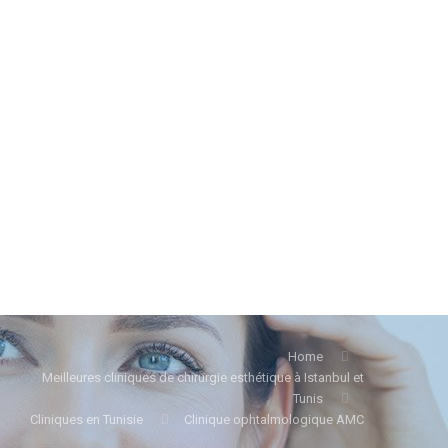
Home
Meilleures cliniques de chirurgie esthétique à Istanbul et
Tunis
Cliniques en Tunisie
Clinique ophtalmologique AMC