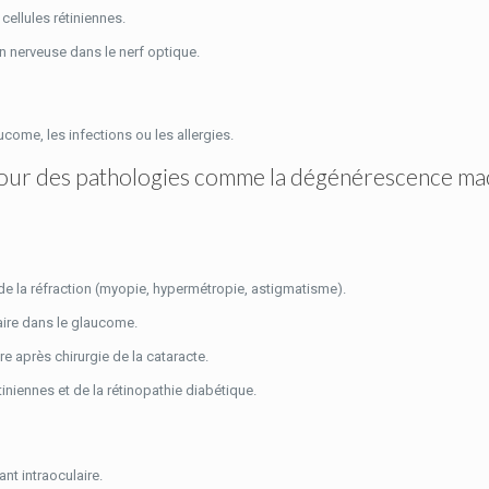
cellules rétiniennes.
n nerveuse dans le nerf optique.
ucome, les infections ou les allergies.
s pour des pathologies comme la dégénérescence mac
 de la réfraction (myopie, hypermétropie, astigmatisme).
laire dans le glaucome.
e après chirurgie de la cataracte.
iniennes et de la rétinopathie diabétique.
nt intraoculaire.